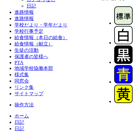
日記
進路情報
進路情報
学校だより・学年だより
学校行事予定
給食情報（本日の給食）
給食情報（献立）
生徒の活動
保護者の皆様へ
PTA
地域学校協働本部
様式集
同窓会
リンク集
サイトマップ
操作方法
ホーム
日記
日記