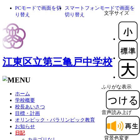
PCモードで画面を切
スマートフォンモードで画面を
文字サイズ
り替え
切り替え
江東区立第三亀戸中学校
ふりがな表示
ホーム
学校概要
校長あいさつ
音声読み上げ
目標・計画
オリンピック・パラリンピック教育
お知らせ
日記
背景色変更
カテゴリなし