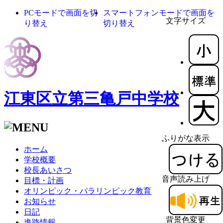
PCモードで画面を切
スマートフォンモードで画面を
文字サイズ
り替え
切り替え
江東区立第三亀戸中学校
ふりがな表示
ホーム
学校概要
校長あいさつ
音声読み上げ
目標・計画
オリンピック・パラリンピック教育
お知らせ
日記
背景色変更
進路情報