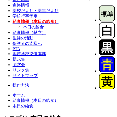
進路情報
学校だより・学年だより
学校行事予定
給食情報（本日の給食）
本日の給食
給食情報（献立）
生徒の活動
保護者の皆様へ
PTA
地域学校協働本部
様式集
同窓会
リンク集
サイトマップ
操作方法
ホーム
給食情報（本日の給食）
本日の給食