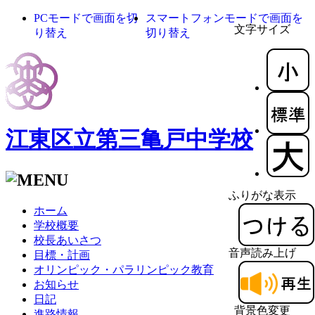
PCモードで画面を切
スマートフォンモードで画面を
文字サイズ
り替え
切り替え
江東区立第三亀戸中学校
ふりがな表示
ホーム
学校概要
校長あいさつ
音声読み上げ
目標・計画
オリンピック・パラリンピック教育
お知らせ
日記
背景色変更
進路情報