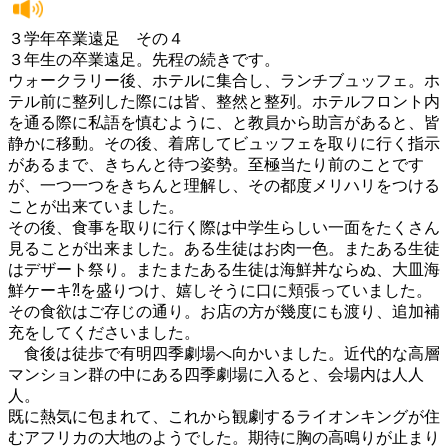
３学年卒業遠足 その４
３年生の卒業遠足。先程の続きです。
ウォークラリー後、ホテルに集合し、ランチブュッフェ。ホ
テル前に整列した際には皆、整然と整列。ホテルフロント内
を通る際に私語を慎むように、と教員から助言があると、皆
静かに移動。その後、着席してビュッフェを取りに行く指示
があるまで、きちんと待つ姿勢。至極当たり前のことです
が、一つ一つをきちんと理解し、その都度メリハリをつける
ことが出来ていました。
その後、食事を取りに行く際は中学生らしい一面をたくさん
見ることが出来ました。ある生徒はお肉一色。またある生徒
はデザート祭り。またまたある生徒は海鮮丼ならぬ、大皿海
鮮ケーキ⁈を盛りつけ、嬉しそうに口に頬張っていました。
その食欲はご存じの通り。お店の方が幾度にも渡り、追加補
充をしてくださいました。
食後は徒歩で有明四季劇場へ向かいました。近代的な高層
マンション群の中にある四季劇場に入ると、会場内は人人
人。
既に熱気に包まれて、これから観劇するライオンキングが住
むアフリカの大地のようでした。期待に胸の高鳴りが止まり