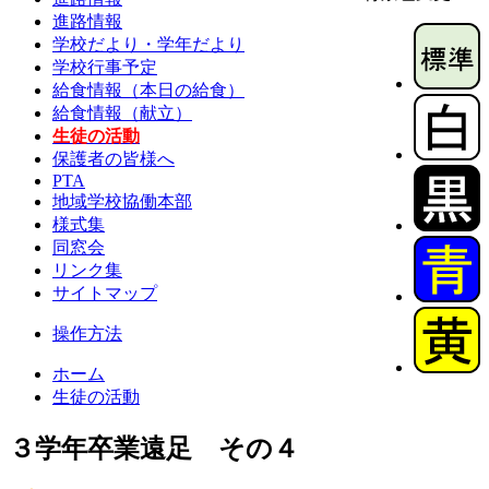
進路情報
学校だより・学年だより
学校行事予定
給食情報（本日の給食）
給食情報（献立）
生徒の活動
保護者の皆様へ
PTA
地域学校協働本部
様式集
同窓会
リンク集
サイトマップ
操作方法
ホーム
生徒の活動
３学年卒業遠足 その４